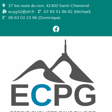
37 bis route du coin, 42400 Saint-Chamond
ecpg42@sfr.fr
07 83 51 86 82 (Michael)
06 63 02 23 96 (Dominique)