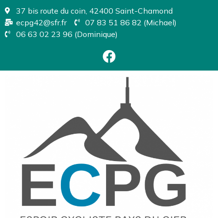
37 bis route du coin, 42400 Saint-Chamond
ecpg42@sfr.fr
07 83 51 86 82 (Michael)
06 63 02 23 96 (Dominique)